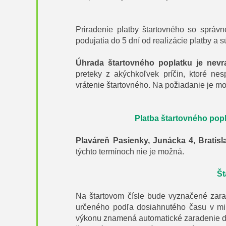
Priradenie platby štartovného so správn
podujatia do 5 dní od realizácie platby a 
Úhrada štartovného poplatku je nevr
preteky z akýchkoľvek príčin, ktoré nes
vrátenie štartovného. Na požiadanie je m
Platba štartovného popla
Plaváreň Pasienky, Junácka 4, Bratisl
týchto termínoch nie je možná.
Št
Na štartovom čísle bude vyznačené zarad
určeného podľa dosiahnutého času v min
výkonu znamená automatické zaradenie do 