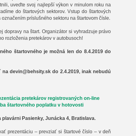
tnili, uveďte svoj najlepší výkon v minulom roku na
adíme do štartových sektorov. Vstup do štartových
označením príslušného sektoru na štartovom čísle.
ej dopravy na štart. Organizátor si vyhradzuje právo
o rozloženia pretekárov v autobusoch!
eného štartovného je možná len do 8.4.2019 do
ť na
devin@behsity.sk
do 2.4.2019, inak nebudú
ezentácia pretekárov registrovaných on-line
tba štartovného poplatku v hotovosti
a plavárni Pasienky, Junácka 4, Bratislava.
ať prezentáciu – prevziať si štartové číslo – v deň