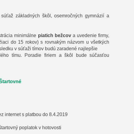
 súťaž základných škôl, osemročných gymnázií a
istrácia minimálne
piatich bežcov
a uvedenie firmy,
(žiaci do 15 rokov) s rovnakým názvom u všetkých
sledku v súťaži tímov budú zaradené najlepšie
dého tímu. Poradie firiem a škôl bude súčasťou
Štartovné
z internet s platbou do 8.4.2019
tartovný poplatok v hotovosti