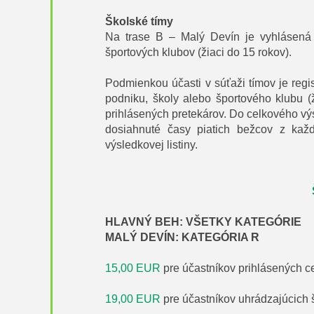
Školské tímy
Na trase B – Malý Devín je vyhlásená
športových klubov (žiaci do 15 rokov).
Podmienkou účasti v súťaži tímov je reg
podniku, školy alebo športového klubu 
prihlásených pretekárov. Do celkového vý
dosiahnuté časy piatich bežcov z kaž
výsledkovej listiny.
HLAVNÝ BEH: VŠETKY KATEGÓRIE
MALÝ DEVÍN: KATEGÓRIA R
15,00 EUR
pre účastníkov prihlásených ce
19,00 EUR
pre účastníkov uhrádzajúcich š