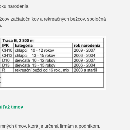
roku narodenia.
bežcov začiatočníkov a rekreačných bežcov, spoločná
.
úťaž tímov
remných tímov, ktorá je určená firmám a podnikom.