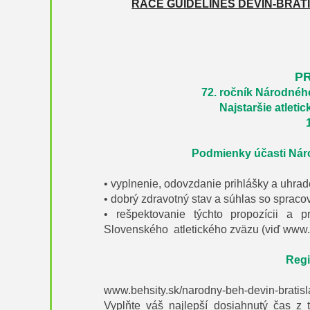
RACE GUIDELINES DEVIN-BRATI
P
72. ročník Národné
Najstaršie atleti
Podmienky účasti Nár
•
vyplnenie, odovzdanie prihlášky a uhrad
•
dobrý zdravotný stav a súhlas so spracov
•
rešpektovanie týchto propozícii a 
Slovenského
atletického zväzu (viď www.
Regi
www.behsity.sk/narodny-beh-devin-bratis
Vyplňte váš najlepší dosiahnutý čas z