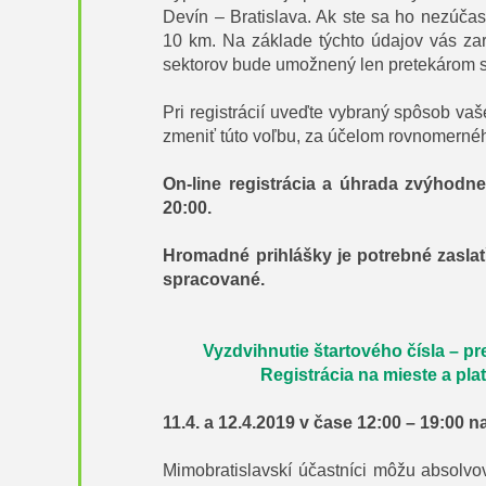
Devín – Bratislava. Ak ste sa ho nezúčas
10 km. Na základe týchto údajov vás zar
sektorov bude umožnený len pretekárom s 
Pri registrácií uveďte vybraný spôsob vaš
zmeniť túto voľbu, za účelom rovnomernéh
On-line registrácia a úhrada zvýhodn
20:00.
Hromadné prihlášky je potrebné zasla
spracované.
Vyzdvihnutie štartového čísla – pr
Registrácia na mieste a pla
11.4. a 12.4.2019 v čase 12:00 – 19:00 n
Mimobratislavskí účastníci môžu absolvov