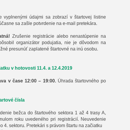
e vyplnenými údajmi sa zobrazí v štartovej listine
súčasne sa zašle potvrdenie na e-mail pretekára.
atná!
Zrušenie registrácie alebo nenastúpenie na
pôsobil organizátor podujatia, nie je dôvodom na
ožné presunúť zaplatené štartovné na inú osobu.
tku v hotovosti 11.4. a 12.4.2019
ava v čase 12:00 – 19:00.
Úhrada štartovného po
artové čísla
enie bežca do štartového sektora 1 až 4 trasy A,
ulom roku uvedeného pri registrácií. Neuvedenie
4. sektoru. Pretekári s právom štartu na začiatku