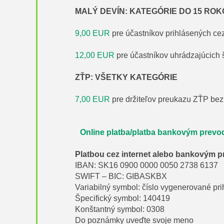
MALÝ DEVÍN: KATEGÓRIE DO 15 RO
9,00 EUR
pre účastníkov prihlásených cez
12,00 EUR
pre účastníkov uhrádzajúcich š
ZŤP: VŠETKY KATEGÓRIE
7,00 EUR
pre držiteľov preukazu ZŤP bez 
Online platba/platba bankovým prevo
Platbou cez internet alebo bankovým p
IBAN: SK16 0900 0000 0050 2738 6137
SWIFT – BIC: GIBASKBX
Variabilný symbol: číslo vygenerované p
Špecifický symbol: 140419
Konštantný symbol: 0308
Do poznámky uveďte svoje meno