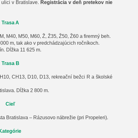
ulici v Bratislave.
Registrácia v deň pretekov nie
Trasa A
 M, M40, M50, M60, Ž, Ž35, Ž50, Ž60 a firemný beh.
 000 m, tak ako v predchádzajúcich ročníkoch.
ín. Dĺžka 11 625 m.
Trasa B
 CH10, CH13, D10, D13, rekreační bežci R a školské
islava.
Dĺžka 2 800 m.
Cieľ
sta Bratislava – Rázusovo nábrežie (pri Propeleri).
Kategórie