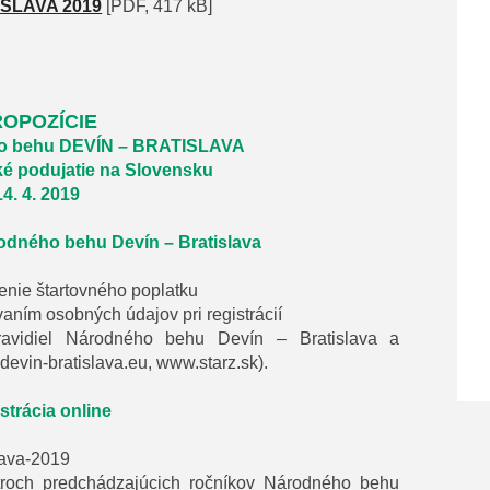
SLAVA 2019
[PDF, 417 kB]
ROPOZÍCIE
ho behu DEVÍN – BRATISLAVA
cké podujatie na Slovensku
14. 4. 2019
odného behu Devín – Bratislava
enie štartovného poplatku
aním osobných údajov pri registrácií
pravidiel Národného behu Devín – Bratislava a
devin-bratislava.eu, www.starz.sk).
strácia online
lava-2019
 troch predchádzajúcich ročníkov Národného behu