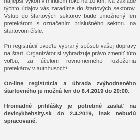
najlepší výkon v minulom roku na 10 km. Na základe
týchto údajov vás zaradíme do štartových sektorov.
Vstup do štartových sektorov bude umožnený len
pretekárom s označením príslušného sektoru na
štartovom čísle.
Pri registrácií uveďte vybraný spôsob vašej dopravy
na štart. Organizátor si vyhradzuje právo zmeniť túto
voľbu, za účelom rovnomerného rozloženia
pretekárov v autobusoch!
On-line registrácia a úhrada zvýhodneného
štartovného je možná len do 8.4.2019 do 20:00.
Hromadné prihlášky je potrebné zaslať na
devin@behsity.sk
do 2.4.2019, inak nebudú
spracované.