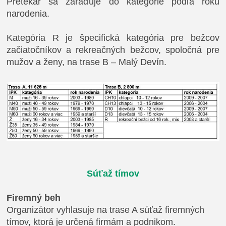
Pretekár sa zaraďuje do kategórie podľa roku
narodenia.
Kategória R je špecifická kategória pre bežcov
začiatočníkov a rekreačných bežcov, spoločná pre
mužov a ženy, na trase B – Malý Devín.
Súťaž tímov
Firemný beh
Organizátor vyhlasuje na trase A súťaž firemných
tímov, ktorá je určená firmám a podnikom.