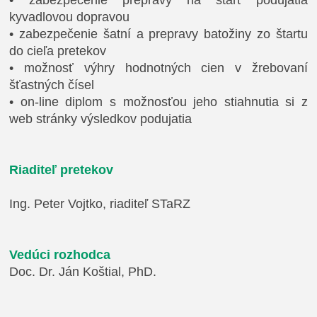
•
zabezpečenie prepravy na štart podujatia
kyvadlovou dopravou
•
zabezpečenie šatní a prepravy batožiny zo štartu
do cieľa pretekov
•
možnosť výhry hodnotných cien v žrebovaní
šťastných čísel
•
on-line diplom s možnosťou jeho stiahnutia si z
web stránky výsledkov podujatia
Riaditeľ pretekov
Ing. Peter Vojtko, riaditeľ STaRZ
Vedúci rozhodca
Doc. Dr. Ján Koštial, PhD.