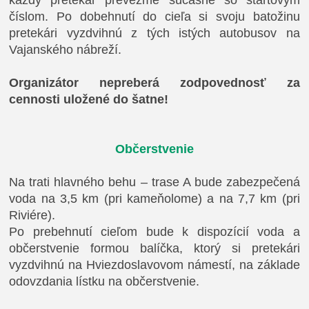
každý pretekár prevezme súčasne so štartovým
číslom. Po dobehnutí do cieľa si svoju batožinu
pretekári vyzdvihnú z tých istých autobusov na
Vajanského nábreží.
Organizátor nepreberá zodpovednosť za
cennosti uložené do šatne!
Občerstvenie
Na trati hlavného behu – trase A bude zabezpečená
voda na 3,5 km (pri kameňolome) a na 7,7 km (pri
Riviére).
Po prebehnutí cieľom bude k dispozícií voda a
občerstvenie formou balíčka, ktorý si pretekári
vyzdvihnú na Hviezdoslavovom námestí, na základe
odovzdania
lístku na občerstvenie
.