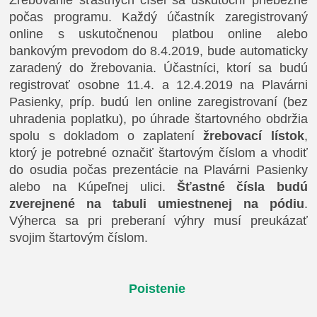
Žrebovanie šťastných čísel sa uskutoční priebežne
počas programu. Každý účastník zaregistrovaný
online s uskutočnenou platbou online alebo
bankovým prevodom do 8.4.2019, bude automaticky
zaradený do žrebovania. Účastníci, ktorí sa budú
registrovať osobne 11.4. a 12.4.2019 na Plavárni
Pasienky, príp. budú len online zaregistrovaní (bez
uhradenia poplatku), po úhrade štartovného obdržia
spolu s dokladom o zaplatení
žrebovací lístok
,
ktorý je potrebné označiť štartovým číslom a vhodiť
do osudia počas prezentácie na Plavárni Pasienky
alebo na Kúpeľnej ulici.
Šťastné čísla budú
zverejnené na tabuli umiestnenej na pódiu
.
Výherca sa pri preberaní výhry musí preukázať
svojim štartovým číslom.
Poistenie