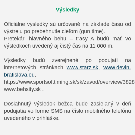
Výsledky
Oficiálne výsledky sú určované na základe času od
výstrelu po prebehnutie cieľom (gun time).
Pretekári hlavného behu – trasy A budú mať vo
výsledkoch uvedený aj čistý čas na 11 000 m.
Výsledky budú zverejnené po podujatí na
internetových stránkach
www.starz.sk
,
www.devin-
bratislava.eu
,
https://www.sportsofttiming.sk/sk/zavod/overview/3828
www.behsity.sk
.
Dosiahnutý výsledok bežca bude zasielaný v deň
podujatia vo forme SMS na číslo mobilného telefónu
uvedeného v prihláške.