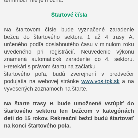
termínoch nie je možná.
Štartové čísla
Na štartovom čísle bude vyznačené zaradenie
bežca do štartového sektora 1 až 4 trasy A,
určeného podľa dosiahnutého času v minulom roku
uvedeného pri registrácií. Neuvedenie výkonu
znamená automatické zaradenie do 4. sektoru.
Pretekári s právom štartu na začiatku
štartového poľa, budú zverejnení v predvečer
podujatia na webovej stránke
www.vos-tpk.sk
a na
vyvesených zoznamoch na štarte.
Na štarte trasy B bude umožnené vstúpiť do
štartového sektoru len bežcom v kategóriách
detí do 15 rokov. Rekreační bežci budú štartovať
na konci štartového pola.