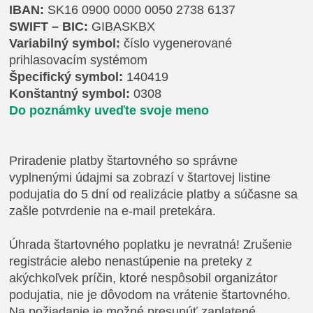
IBAN:
SK16 0900 0000 0050 2738 6137
SWIFT – BIC:
GIBASKBX
Variabilný symbol:
číslo vygenerované
prihlasovacím systémom
Špecifický symbol:
140419
Konštantný symbol:
0308
Do poznámky uveďte svoje meno
Priradenie platby štartovného so správne
vyplnenými údajmi sa zobrazí v štartovej listine
podujatia do 5 dní od realizácie platby a súčasne sa
zašle potvrdenie na e-mail pretekára.
Úhrada štartovného poplatku je nevratná! Zrušenie
registrácie alebo nenastúpenie na preteky z
akýchkoľvek príčin, ktoré nespôsobil organizátor
podujatia, nie je dôvodom na vrátenie štartovného.
Na požiadanie je možné presunúť zaplatené