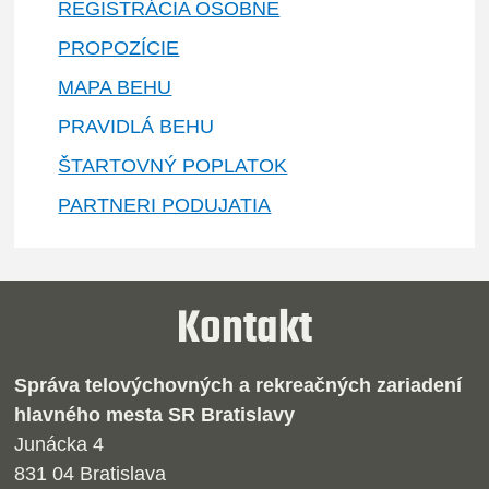
REGISTRÁCIA OSOBNE
PROPOZÍCIE
MAPA BEHU
PRAVIDLÁ BEHU
ŠTARTOVNÝ POPLATOK
PARTNERI PODUJATIA
Kontakt
Správa telovýchovných a rekreačných zariadení
hlavného mesta SR Bratislavy
Junácka 4
831 04 Bratislava