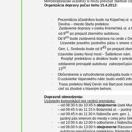
Mimobratislavskí účastníci si môžu prevziať štartové č
Organizácia dopravy počas behu 15.4.2012:
·
Prezentácia účastníkov bude na Kúpe
ľ
nej ul. 
Devína – miesto štartu pretekov.
·
Z
astavenie dopravy v úseku Kremeľská ul. a
00
od 8
po prejazd zberného autobusu.
00
·
O
d 9
bude zastavená doprava na ceste z Dev
·
U
zavretie pravého jazdného pásu v smere do
45
Gen.
L
. Svobodu bude od 9
po prejazd zbe
·
U
zavretie úseku Nový most – Šafárikovo nám.
·
R
ozptyl pretekárov a divákov bude v pries
odstavené prenajaté autobusy
zabezpečujúce
00
13
.
·
O
bčerstvenie a vyhodnotenie podujatia bude
·
O u
závierke Vajanského nábr. budú vodiči in
·
Trasa pretekov Malý Devín má štart pod mos
cieľ sú zhodné s hlavným behom.
Dopravné obmedzenia
:
Uzávierky komunikácií pre cestnú premávku
:
·
– od 08:30 h do 10:45 h
obojsmerne
úsek Murá
·
– od 09:45 h do 11:15 h Botanická ul. – jazdn
·
– od 09:45 h do 11:30 h Nábrežie arm. gen. L.
jazdný pás smerom do mesta v celej jeho šír
·
– od 10:00 h do 12:00 h odbočenie z Nábrežia
·
– od 08:00 h do 13:00 h
obojsmerne
Rázusovo
a
utobusy prevážajúce pretekárov, Námestie 