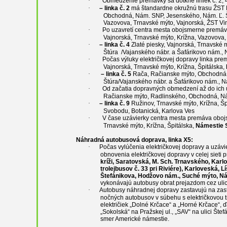
·
Obmedzenie premávky sa dotkne liniek č. 2, 4
·
– linka č. 2
má štandardne okružnú trasu ŽST 
Obchodná, Nám. SNP, Jesenského, Nám. Ľ. Š
Vazovova, Trnavské mýto, Vajnorská, ŽST V
·
Po uzavretí centra mesta obojsmerne premá
Vajnorská, Trnavské mýto, Krížna, Vazovov
·
– linka č. 4
Zlaté piesky, Vajnorská, Trnavské 
Štúra
/Vajanského nábr. a Šafárikovo nám., 
·
Počas výluky električkovej dopravy linka pr
Vajnorská, Trnavské mýto, Krížna, Špitálska,
·
– linka č. 5
Rača, Račianske mýto, Obchodná,
Štúra/Vajanského nábr. a Šafárikovo nám., N
·
Od začatia dopravných obmedzení až do ic
Račianske mýto, Radlinského, Obchodná, N
·
– linka č. 9
Ružinov, Trnavské mýto, Krížna, Šp
Svobodu, Botanická, Karlova Ves
·
V čase uzávierky centra mesta premáva obo
Trnavské mýto, Krížna, Špitálska,
Námestie
Náhradná autobusová doprava, linka X5
:
·
Počas vylúčenia električkovej dopravy a uzáv
obnovenia električkovej dopravy v celej sieti
kríži, Saratovská, M. Sch. Trnavského, Karl
trolejbusov č. 33 pri Riviére), Karloveská, L
Štefánikova, Hodžovo nám., Suché mýto, 
vykonávajú autobusy obrat prejazdom cez uli
·
Autobusy náhradnej dopravy zastavujú na zas
nočných autobusov v súbehu s električkovou tr
električiek „Dolné Krčace“ a „Horné Krčace“, 
„Sokolská“ na Pražskej ul., „SAV“ na ulici Št
smer Americké námestie.