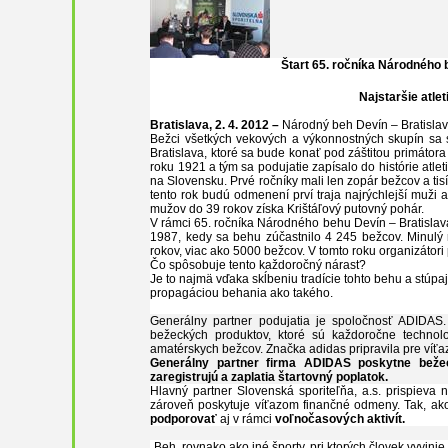
Štart 65. ročníka Národného 
Najstaršie atle
Bratislava, 2. 4. 2012 –
Národný beh Devín – Bratisla
Bežci všetkých vekových a výkonnostných skupín sa 
Bratislava, ktoré sa bude konať pod záštitou primátor
roku 1921 a tým sa podujatie zapísalo do histórie atleti
na Slovensku. Prvé ročníky mali len zopár bežcov a tis
tento rok budú odmenení prví traja najrýchlejší muži a 
mužov do 39 rokov získa Kr
i
štáľový putovný pohár.
V rámci 65. ročníka Národného behu Devín – Bratislav
1987, kedy sa behu zúčastnilo 4 245 bežcov. Minulý
rokov, viac ako 5000 bežcov. V tomto roku organizátor
Čo spôsobuje tento každoročný nárast?
Je to najmä vďaka skĺbeniu tradície tohto behu a stúp
propagáciou behania ako takého.
Generálny partner podujatia je spoločnosť ADIDAS
bežeckých produktov, ktoré sú každoročne technolo
amatérskych bežcov. Značka adidas
pripravila pre víť
Generálny partner firma ADIDAS poskytne bežec
zaregistrujú a zaplatia štartovný poplatok.
Hlavný partner Slovenská sporiteľňa, a.s. prispiev
zároveň poskytuje víťazom finančné odmeny. Tak, ak
podporovať
aj v rámci
voľnočasových aktivít.
„Beh, rovnako ako iné športy, pri ktorých človek vyvini