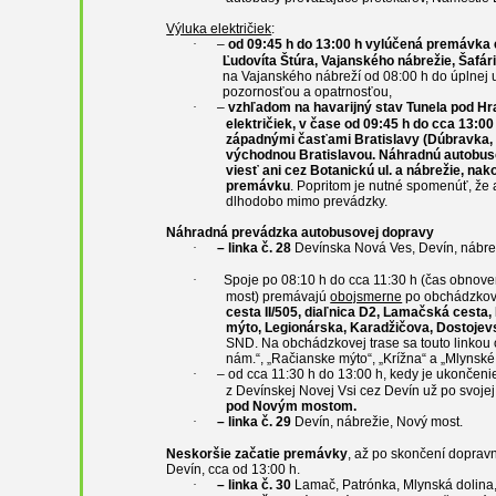
Výluka električiek
:
·
–
od 09:45 h do 13:00 h vylúčená premávka 
Ľudovíta Štúra, Vajanského nábrežie, Šafá
na Vajanského nábreží od 08:00 h do úplnej 
pozornosťou a
opatrnosťou
,
·
–
vzhľadom na havarijný stav Tunela pod H
električiek, v čase od 09:45 h do cca 13:0
západnými časťami Bratislavy (Dúbravka, 
východnou Bratislavou. Náhradnú autobus
viesť ani cez Botanickú ul. a nábrežie, nak
premávku
. Popritom je nutné spomenúť, že a
dlhodobo mimo prevádzky.
Náhradná prevádzka autobusovej dopravy
·
– linka č. 28
Devínska Nová Ves, Devín, nábr
·
S
poje po 08:10 h do cca 11:30 h (čas obnov
most) premávajú
obojsmerne
po obchádzkovej
cesta II/505, diaľnica D2, Lamačská cesta
mýto, Legionárska, Karadžičova, Dostojev
SND. Na obchádzkovej trase sa touto linkou o
nám.“, „Račianske mýto“, „Krížna“ a „Mlynské 
·
–
od cca 11:30 h do 13:00 h, kedy je ukonče
z Devínskej Novej Vsi cez Devín už po svojej 
pod Novým mostom
.
·
– linka č. 29
Devín, nábrežie, Nový most
.
Neskoršie začatie premávky
, až po skončení dopra
Devín, cca od 13:00 h.
·
– linka č. 30
Lamač, Patrónka, Mlynská dolina,