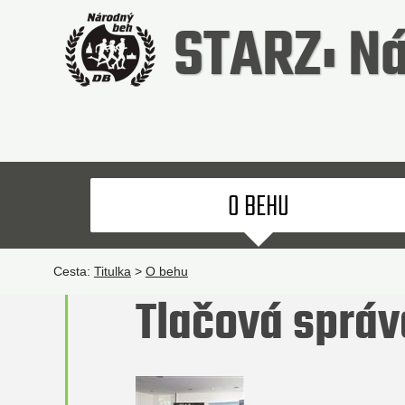
STARZ: Ná
O BEHU
Cesta:
Titulka
>
O behu
Tlačová sprá