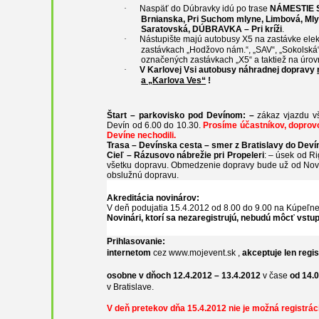
·
Naspäť do Dúbravky idú po trase
NÁMESTIE SN
Brnianska, Pri Suchom mlyne, Limbová, Mly
Saratovská, DÚBRAVKA – Pri kríži
.
·
Nástupište majú autobusy X5 na zastávke elek
zastávkach „Hodžovo nám.“, „SAV“, „Sokolská“
označených zastávkach „X5“ a taktiež na úrovn
·
V Karlovej Vsi autobusy náhradnej dopravy
a „Karlova Ves“
!
Štart – parkovisko pod Devínom: –
zákaz vjazdu vš
Devín od 6.00 do 10.30.
Prosíme účastníkov, doprovo
Devíne nechodili.
Trasa – Devínska cesta – smer z Bratislavy do Deví
Cieľ – Rázusovo nábrežie pri Propeleri
: – úsek od R
všetku dopravu. Obmedzenie dopravy bude už od Nové
obslužnú dopravu.
Akreditácia novinárov:
V deň podujatia 15.4.2012 od 8.00 do 9.00 na Kúpeľnej 
Novinári, ktorí sa nezaregistrujú, nebudú môcť vstup
Prihlasovanie:
internetom
cez www.mojevent.sk ,
akceptuje len regi
osobne v dňoch 12.4.2012 – 13.4.2012
v čase
od 14.0
v Bratislave.
V deň pretekov dňa 15.4.2012 nie je možná registrác