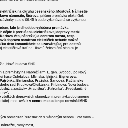
električiek na okruhu Jesenského, Mostová, Námestie
rikovo námestie, Štúrova
, pričom premávka električiek
uzávierky trate o 09:45 h bude vykonávaná so zvýšenou
radom, kde je dlhodobo vylúčená premávka
0 h dôjde k prerušeniu električkovej dopravy medzi
Karlova Ves, nábrežie) a centrom mesta, resp.
ovú dopravu namiesto električiek nebude možné
oľko tieto komunikácie sa uzatvárajú aj pre cestnú
j električková trať na Hlavnú železničnú stanicu je
ežie, Nová budova SND
,
enia premávky na Nábreží arm. L. gen. Svobodu po Nový
 trase Opletalova, Mlynská, Istrijská,
Eisnerova,
, Patrónka, Brnianska, Pražská, Šancová, Račianske
ského rad,
Krupkova/Olejkárska, Pribinova, Nová budova
bslúžia zastávky „Hradištná“, „Patrónka“, „Predstaničné
nivy“.
nie všetkých dopravných obmedzení, premávka
obojsmerne
stálej trase, avšak
v centre mesta len po terminál MHD
vných obmedzení súvisiacich s Národným behom
Bratislava
–
 nábrežie, Nový most
,