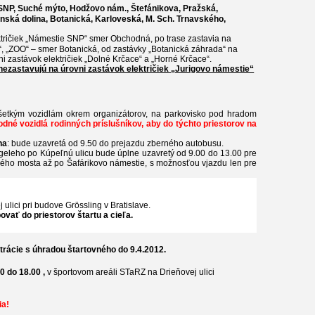
P, Suché mýto, Hodžovo nám., Štefánikova, Pražská,
nská dolina, Botanická, Karloveská, M. Sch. Trnavského,
tričiek „Námestie SNP“ smer Obchodná, po trase zastavia na
, „ZOO“ – smer Botanická, od zastávky „Botanická záhrada“ na
i zastávok električiek „Dolné Krčace“ a „Horné Krčace“.
nezastavujú na úrovni zastávok električiek „Jurigovo námestie“
etkým vozidlám okrem organizátorov, na parkovisko pod hradom
dné vozidlá rodinných príslušníkov, aby do týchto priestorov na
na
: bude uzavretá od 9.50 do prejazdu zberného autobusu.
igeleho po Kúpeľnú ulicu bude úplne uzavretý od 9.00 do 13.00 pre
ho mosta až po Šafárikovo námestie, s možnosťou vjazdu len pre
ulici pri budove Grössling v Bratislave.
ovať do priestorov štartu a cieľa.
strácie s úhradou štartovného do 9.4.2012.
0 do 18.00 ,
v športovom areáli STaRZ na Drieňovej ulici
ia!