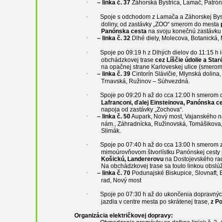
·
– linka č. 37
Záhorská Bystrica, Lamač, Patrón
·
S
poje s odchodom z Lamača a Záhorskej Byst
doliny, od zastávky „ZOO“ smerom do mesta
Panónska cesta
na svoju konečnú zastávku 
·
– linka č. 32
Dlhé diely, Molecova, Botanická,
·
S
poje po 09:19 h z Dlhých dielov do 11:15 h
obchádzkovej trase
cez Líščie údolie a Star
na opačnej strane Karloveskej ulice (smerom
·
– linka č. 39
Cintorín Slávičie, Mlynská dolina
Trnavská, Ružinov
–
Súhvezdná
.
·
Spoje po 09:20 h až do cca 12:00 h smerom d
Lafranconi, ďalej Einsteinova, Panónska 
napoja od zastávky „Zochova“.
·
– linka č. 50
Aupark, Nový most, Vajanského ná
nám., Záhradnícka, Ružinovská, Tomášikova
Slimák
.
·
Spoje po 07:40 h až do cca 13:00 h smerom 
mimoúrovňovom štvorlístku Panónskej cest
Košickú, Landererovu
na Dostojevského rad,
Na obchádzkovej trase sa touto linkou obslúž
·
– linka č. 70
Podunajské Biskupice, Slovnaft, 
rad, Nový most
·
Spoje po 07:30 h až do ukončenia dopravnýc
jazdia v centre mesta po skrátenej trase,
z P
Organizácia električkovej dopravy
: