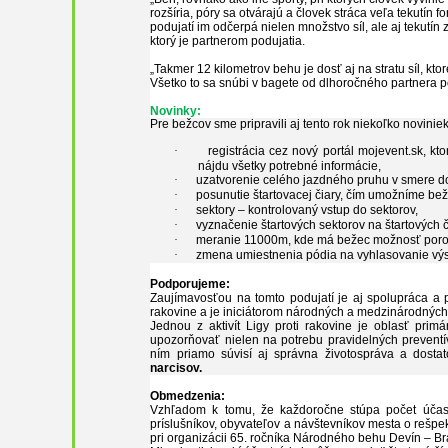
rozšíria, póry sa otvárajú a človek stráca veľa tekutín
podujatí im odčerpá nielen množstvo síl, ale aj tekutín
ktorý je partnerom podujatia.
„Takmer 12 kilometrov behu je dosť aj na stratu síl, kto
Všetko to sa snúbi v bagete od dlhoročného partnera po
Novinky:
Pre bežcov sme pripravili aj tento rok niekoľko noviniek
·
registrácia cez nový portál
m
oj
e
vent.sk, kt
nájdu všetky potrebné informácie,
·
uzatvorenie celého jazdného pruhu v smere do
·
posunutie štartovacej čiary, čím umožníme bežc
·
sektory – kontrolovaný vstup do sektorov,
·
vyznačenie štartových sektorov na štartových č
·
meranie 11000m, kde má bežec možnosť porovn
·
zmena umiestnenia pódia na vyhlasovanie výsl
Podporujeme:
Zaujímavosťou na tomto podujatí je aj spolupráca a
rakovine a je iniciátorom národných a medzinárodných a
Jednou z aktivít Ligy proti rakovine je oblasť prim
upozorňovať nielen na potrebu pravidelných preventív
ním priamo súvisí aj správna životospráva a dost
narcisov.
Obmedzenia:
Vzhľadom k tomu, že každoročne stúpa počet účast
príslušníkov, obyvateľov a návštevníkov mesta o rešp
pri organizácii 65. ročníka Národného behu Devín – Br