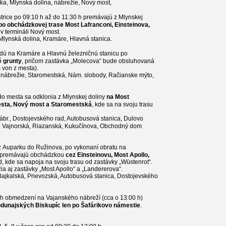
ka, Mlynská dolina, nábrežie, Nový most
,
rice po 09:10 h až do 11:30 h premávajú z Mlynskej
po obchádzkovej trase Most Lafranconi, Einsteinova,
v termináli Nový most.
 Mlynská dolina, Kramáre, Hlavná stanica
.
 idú na Kramáre a Hlavnú železničnú stanicu po
é grunty
, pričom zastávka „Molecova“ bude obsluhovaná
 von z mesta).
, nábrežie, Staromestská, Nám. slobody, Račianske mýto,
o mesta sa odklonia z Mlynskej doliny
na Most
cesta, Nový most a Staromestská
, kde sa na svoju trasu
br., Dostojevského rad, Autobusová stanica, Dulovo
, Vajnorská, Riazanská, Kukučínova, Obchodný dom
z Auparku do Ružinova, po vykonaní obratu na
y premávajú obchádzkou
cez Einsteinovu, Most Apollo,
 kde sa napoja na svoju trasu od zastávky „Wüstenrot“.
ia aj zastávky „Most Apollo“ a „Landererova“.
Bajkalská, Prievozská, Autobusová stanica, Dostojevského
h obmedzení na Vajanského nábreží (cca o 13:00 h)
odunajských Biskupíc len po Šafárikovo námestie
.