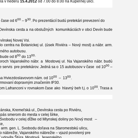
ísla v nedeľu
15.4.2012
od 7.00 do 8.00 na Kúpeľnej ulici.
00
30
v čase od 6
– 9
. Po prezentácií budú pretekári prevezen
í
do
 Devínska cesta a na obslužných
komunikáciách v obci Devín bude
ínskej Novej Vsi.
 centra na Botanickej ul. (úsek Riviéra – Nový most) a nábr. arm.
rného autobusu.
.
00
00
 bude od 8
do 13
toroch Vajanského nábr. a
Mostovej ul. Na Vajanského nábr. budú
00
 servis
pre pretekárov. Jedná sa
o
15 autobusov v
čase
od 10
–
00
00
 na Hviezdoslavovom nám. od 10
–
13
.
formovan
í
dopravn
ý
m značením IP30
.
00
tom Lafranconi v rovnakom čase ako
hlavný beh t.j. o 10
. Trasa a
nska, Kremeľská ul., Devínska cesta po Riviéru
,
ý pás smerom do mesta v celej šírke
,
 Svobodu v celej dĺžke od Mlynskej doliny po Nový most
–
ke
,
 arm. gen. L. Svobodu doľava na Staromestskú ulicu
,
 nábrežie, Vajanského nábrežie – vjazd povolený pre
Ľudovíta Štúra, Mostová, Jesenského
.