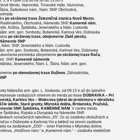
, 5, 9 v čase cca od 09:30 do 13:00 h.
Nové Mesto, Vajnorská, Trnavské mýto, Vazovova,
túra, Šafárikovo nám., Nám. SNP, Obchodná,
inohrady
vka
po skrátenej trase Železničná stanica Nové Mesto
,
a, Radlinského, Obchodná, Námestie SNP,
Kamenné
n
ám.
mýto, Krížna, Špitálska, Jesenského a Nám. Ľudovíta
Nábr. arm. gen. Svobodu, Botanická, Karlova Ves, Dúbravka
emáva
po skrátenej trase, obojsmerne Zlaté piesky
,
Námestie SNP
 Nám. SNP, Jesenského a Nám. Ľudovíta
ábr. arm. gen. Svobodu, Botanická, Karlova Ves, Dúbravka
h ukončenia premávka obojsmerne
po skrátenej trase Rača
,
ám. SNP,
Kamenné námestie
itálska, Jesenského, Nám. Ľ. Štúra, Nábr. arm. gen.
jsmerne
po obmedzenej trase Ružinov
, Záhradnícka,
 SNP
ierky Nábrežia arm. gen. L. Svobodu, od 09:15 h až do úplného
 prepravuje cestujúcich smerom do mesta po trase
DÚBRAVKA – Pri
oveská, Karlova Ves – Molecova (obrat do protismeru v obratisku
íščie údolie, Staré grunty, Mlynská dolina, Brnianska, Pražská,
Námestie SNP, Špitálska, KAMENNÉ NÁM
. V centre mesta
ce Špitálska, Rajská a Dunajská na Námestie SNP.
távkach označených tabuľkou „X5“, čo sú zastávky obslužných a
aťou v Dúbravke a Karlovej Vsi a taktiež na úrovni zastávok
ďalej na zastávkach „ZOO“ – smer Patrónka v Mlynskej doline,
efánikova, „Hodžovo nám.“ a „Kamenné nám.“ – zastávka električiek