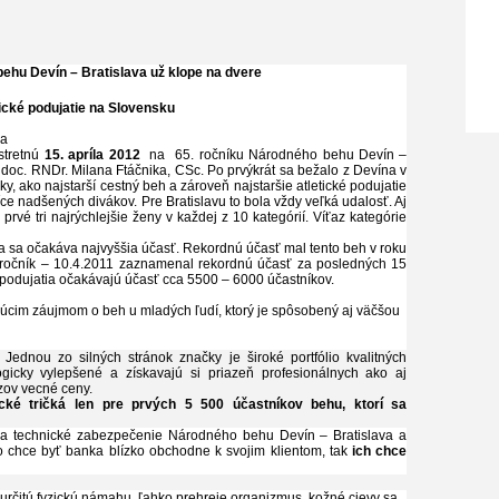
behu Devín – Bratislava už klope na dvere
tické podujatie na Slovensku
va
stretnú
15. apríla
2012
na
65. ročníku Národného behu Devín –
a doc. RNDr. Milana Ftáčnika, CSc. Po prvýkrát sa bežalo z Devína v
ky, ako najstarší cestný beh a zároveň najstaršie atletické podujatie
íce nadšených divákov. Pre Bratislavu to bola vždy veľká udalosť. Aj
prvé tri najrýchlejšie ženy v každej z 10 kategórií. Víťaz kategórie
a sa očakáva najvyššia účasť. Rekordnú účasť mal tento beh v roku
 ročník – 10.4.2011 zaznamenal rekordnú účasť za posledných 15
i podujatia očakávajú účasť cca 5500 – 6000 účastníkov.
ajúcim záujmom o beh u mladých ľudí, ktorý je spôsobený aj väčšou
.
Jednou zo silných stránok značky je široké portfólio kvalitných
gicky vylepšené a získavajú si priazeň profesionálnych ako aj
azov vecné ceny.
ké tričká len pre prvých 5 500 účastníkov behu, ktorí sa
a na technické zabezpečenie Národného behu Devín – Bratislava a
o chce byť banka blízko obchodne k svojim klientom, tak
ich chce
e určitú fyzickú námahu, ľahko prehreje organizmus, kožné cievy sa