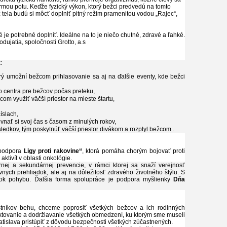
 formou potu. Keďže fyzický výkon, ktorý bežci predvedú na tomto
 z tela budú si môcť doplniť pitný režim pramenitou vodou „Rajec“,
ré je potrebné doplniť. Ideálne na to je niečo chutné, zdravé a ľahké.
dujatia, spoločnosti Grotto, a.s
:
orý umožní bežcom prihlasovanie sa aj na ďalšie eventy, kde bežci
 centra pre bežcov počas preteku,
om využiť väčší priestor na mieste štartu,
íslach,
ať si svoj čas s časom z minulých rokov,
edkov, tým poskytnúť väčší priestor divákom a rozptyl bežcom .
 podpora
Ligy proti rakovine“
, ktorá pomáha chorým bojovať proti
ktivít v oblasti onkológie.
árnej a sekundárnej prevencie, v rámci ktorej sa snaží verejnosť
nych prehliadok, ale aj na dôležitosť zdravého životného štýlu. S
atok pohybu. Ďalšia forma spolupráce je podpora myšlienky
Dňa
níkov behu, chceme poprosiť všetkých bežcov a ich rodinných
ektovanie a dodržiavanie všetkých obmedzení, ku ktorým sme museli
atislava pristúpiť z dôvodu bezpečnosti všetkých zúčastnených.