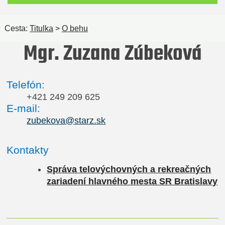
Cesta:
Titulka
>
O behu
Mgr. Zuzana Zúbeková
Telefón:
+421 249 209 625
E-mail:
zubekova@starz.sk
Kontakty
Správa telovýchovných a rekreačných
zariadení hlavného mesta SR Bratislavy